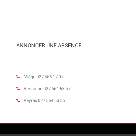
ANNONCER UNE ABSENCE
Miège 027 456 17 07
Venthône 027 564 63 57
Veyras 027 564 63 55