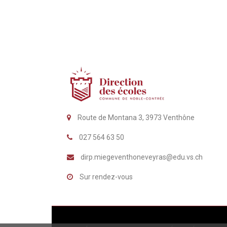
Route de Montana 3, 3973 Venthône
027 564 63 50
dirp.miegeventhoneveyras@edu.vs.ch
Sur rendez-vous