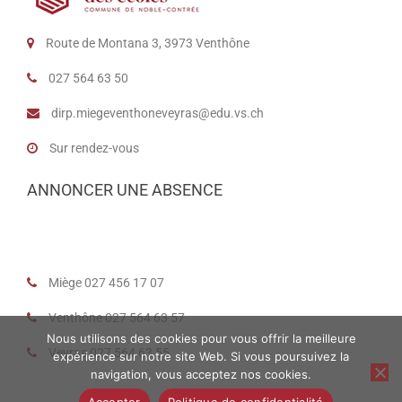
Route de Montana 3, 3973 Venthône
027 564 63 50
dirp.miegeventhoneveyras@edu.vs.ch
Sur rendez-vous
ANNONCER UNE ABSENCE
Miège 027 456 17 07
Venthône 027 564 63 57
Nous utilisons des cookies pour vous offrir la meilleure
Veyras 027 564 63 55
expérience sur notre site Web. Si vous poursuivez la
navigation, vous acceptez nos cookies.
Accepter
Politique de confidentialité