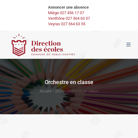
Annoncer une absence
Miège 027 456 17 07
Venthône 027 564 63 57
Veyras 027 564 63 55
Orchestre en classe
Accueil – 2026
›
Orchestre en classe