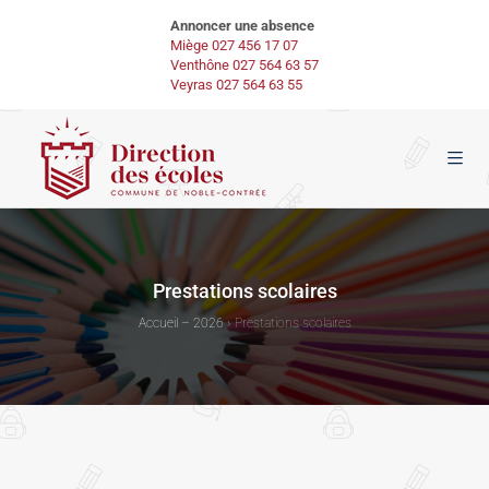
Annoncer une absence
Miège 027 456 17 07
Venthône 027 564 63 57
Veyras 027 564 63 55
Prestations scolaires
Accueil – 2026
›
Prestations scolaires