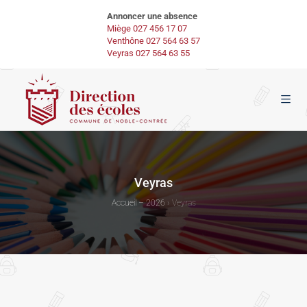
Annoncer une absence
Miège 027 456 17 07
Venthône 027 564 63 57
Veyras 027 564 63 55
Veyras
Accueil – 2026
›
Veyras