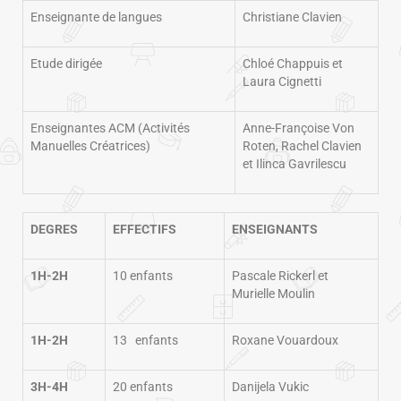
Enseignante de langues
Christiane Clavien
Etude dirigée
Chloé Chappuis et
Laura Cignetti
Enseignantes ACM (Activités
Anne-Françoise Von
Manuelles Créatrices)
Roten, Rachel Clavien
et Ilinca Gavrilescu
DEGRES
EFFECTIFS
ENSEIGNANTS
1H-2H
10 enfants
Pascale Rickerl et
Murielle Moulin
1H-2H
13 enfants
Roxane Vouardoux
3H-4H
20 enfants
Danijela Vukic