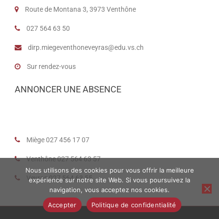
Route de Montana 3, 3973 Venthône
027 564 63 50
dirp.miegeventhoneveyras@edu.vs.ch
Sur rendez-vous
ANNONCER UNE ABSENCE
Miège 027 456 17 07
Venthône 027 564 63 57
Nous utilisons des cookies pour vous offrir la meilleure
Veyras 027 564 63 55
expérience sur notre site Web. Si vous poursuivez la
navigation, vous acceptez nos cookies.
Accepter
Politique de confidentialité