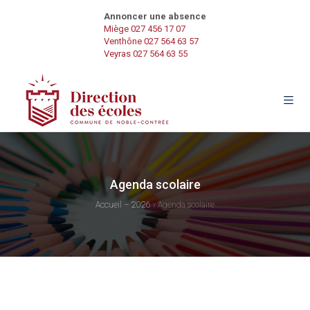
Annoncer une absence
Miège 027 456 17 07
Venthône 027 564 63 57
Veyras 027 564 63 55
Agenda scolaire
Accueil – 2026
›
Agenda scolaire