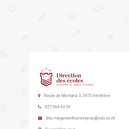
Route de Montana 3, 3973 Venthône
027 564 63 50
dirp.miegeventhoneveyras@edu.vs.ch