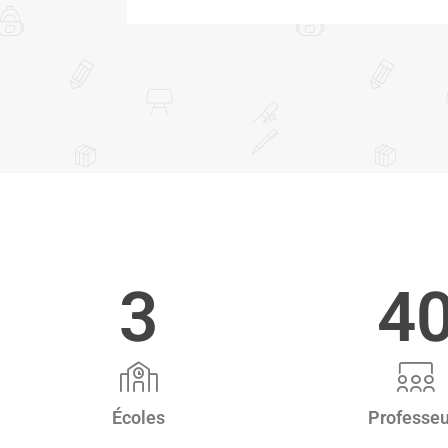
3
4
Écoles
Professeu