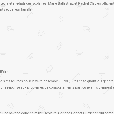
teurs et médiatrices scolaires. Marie Ballestraz et Rachel Clavien officien
ts et de leur famille.
RVE)
·s ressources pour le vivre-ensemble (ERVE). Ces enseignant·e·s généralis
ne réponse aux problèmes de comportements particuliers. Ils viennent en a
 une psychologue en milieu scolaire, Corinne Bonnet Burgener, qui complè