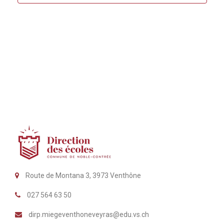
s
É
v
è
n
e
m
e
n
t
Route de Montana 3, 3973 Venthône
s
027 564 63 50
dirp.miegeventhoneveyras@edu.vs.ch