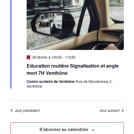
v
e
v
.
i
è
g
n
a
e
m
t
e
i
n
M
26 février à 10h45
-
11h30
i
o
t
Education routière Signalisation et angle
s
e
mort 7H Venthône
n
n
a
Centre scolaire de Venthône
Rue de Monderessy 2,
d
v
Venthône
a
e
n
t
v
Jour précédent
Jour suivant
u
e
S’abonner au calendrier