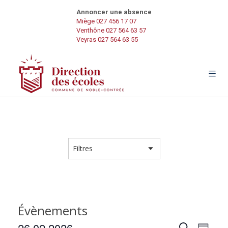
Annoncer une absence
Miège 027 456 17 07
Venthône 027 564 63 57
Veyras 027 564 63 55
Évènements
N
26.02.2026
R