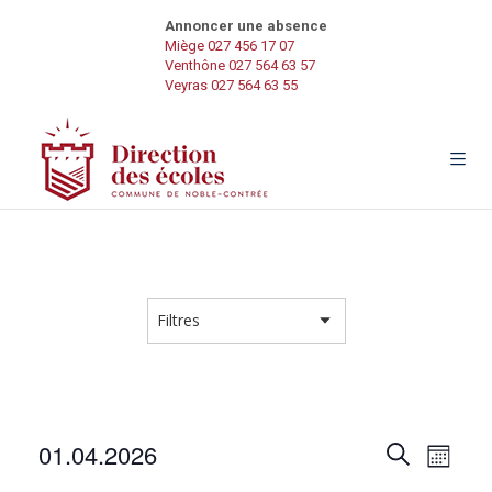
Annoncer une absence
Miège 027 456 17 07
Venthône 027 564 63 57
Veyras 027 564 63 55
R
N
01.04.2026
R
M
e
a
S
o