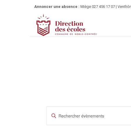
Annoncer une absence :
Miège 027 456 17 07 | Venthôn
R
S
e
a
i