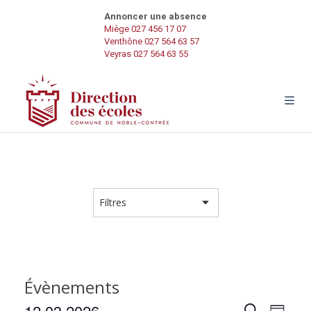
Annoncer une absence
Miège 027 456 17 07
Venthône 027 564 63 57
Veyras 027 564 63 55
Évènements
N
12.03.2026
R