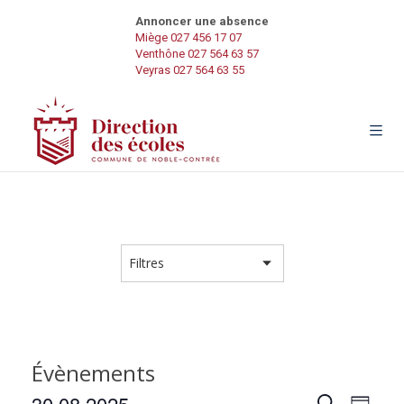
Annoncer une absence
Miège 027 456 17 07
Venthône 027 564 63 57
Veyras 027 564 63 55
Évènements
N
30.08.2025
R