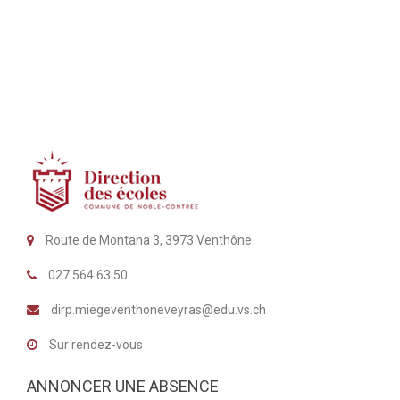
v
e
v
.
i
è
g
n
a
e
m
t
e
i
n
o
t
n
Route de Montana 3, 3973 Venthône
d
027 564 63 50
e
dirp.miegeventhoneveyras@edu.vs.ch
v
u
Sur rendez-vous
e
ANNONCER UNE ABSENCE