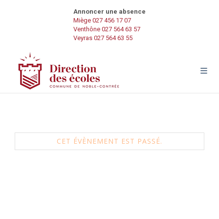
Annoncer une absence
Miège 027 456 17 07
Venthône 027 564 63 57
Veyras 027 564 63 55
Atelier stop au harcèlement à l’école dès
12 ans
CET ÉVÈNEMENT EST PASSÉ.
17 juillet 2025 à 9h30
-
11h00