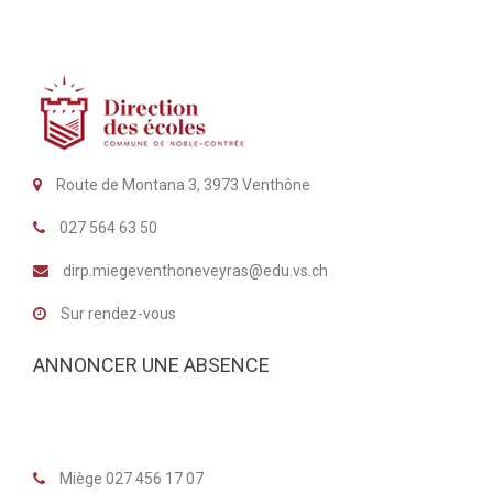
Route de Montana 3, 3973 Venthône
027 564 63 50
dirp.miegeventhoneveyras@edu.vs.ch
Sur rendez-vous
ANNONCER UNE ABSENCE
Miège 027 456 17 07