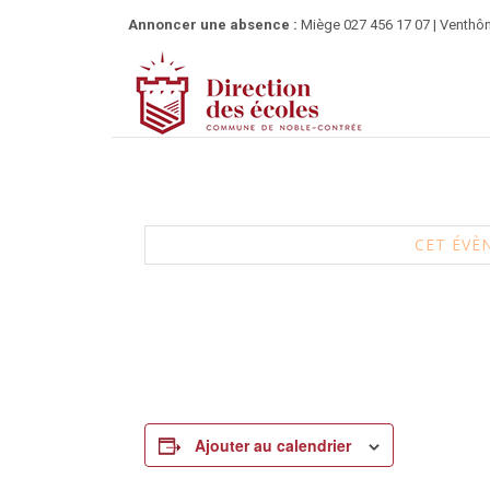
Annoncer une absence :
Miège 027 456 17 07 | Venthôn
Atelier stop au Harcèlement à
CET ÉVÈ
15 juillet 2025 à 9h30
-
11h00
Ajouter au calendrier