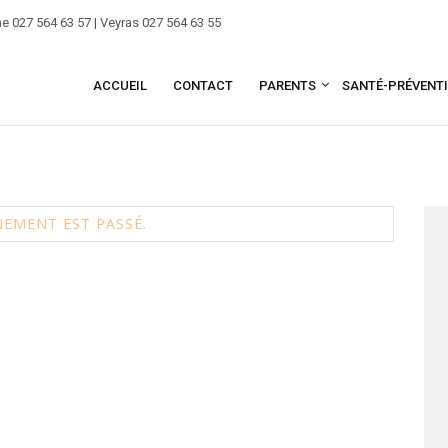
e 027 564 63 57 | Veyras 027 564 63 55
ACCUEIL
CONTACT
PARENTS
SANTÉ-PRÉVENT
 l’école dès 08 ans
NEMENT EST PASSÉ.