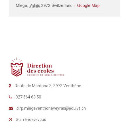
Miège
,
Valais
3972
Switzerland
+ Google Map
Route de Montana 3, 3973 Venthône
027 564 63 50
dirp.miegeventhoneveyras@edu.vs.ch
Sur rendez-vous