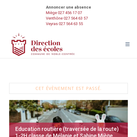
Annoncer une absence
Miège 027 456 17 07
Venthône 027 564 63 57
Veyras 027 564 63 55
CET ÉVÈNEMENT EST PASSÉ.
Education routière (traversée de la route)
1-2H classe de Mélanie et Sabine Miège