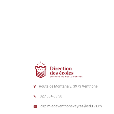
Route de Montana 3, 3973 Venthône
027 564 63 50
dirp.miegeventhoneveyras@edu.vs.ch