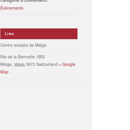
Catégorie d’Évènement:
Évènements
Lieu
Centre scolaire de Miège
Rte de la Barmette 1BIS
Miège
,
Valais
3972
Switzerland
+ Google
Map