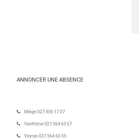
ANNONCER UNE ABSENCE
Miège 027 456 17 07
Venthône 027 564 63 57
Veyras 027 564 63 55