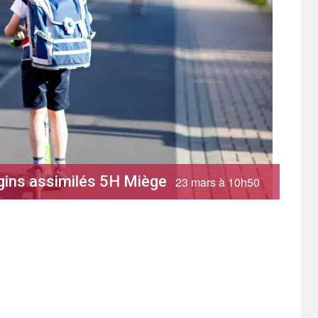
ngins assimilés 5H Miège
23 mars à 10h50