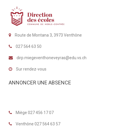
Route de Montana 3, 3973 Venthône
027 564 63 50
dirp.miegeventhoneveyras@edu.vs.ch
Sur rendez-vous
ANNONCER UNE ABSENCE
Miège 027 456 17 07
Venthône 027 564 63 57