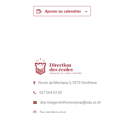
Ajouter au calendrier
Route de Montana 3, 3973 Venthône
027 564 63 50
dirp.miegeventhoneveyras@edu.vs.ch
Sur rendez-vous