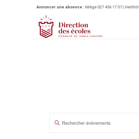
Annoncer une absence :
Miège 027 456 17 07 | Venthôn
R
S
e
a
i