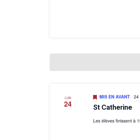
-
v
c
è
l
é
n
.
e
m
e
n
t
s
MIS EN AVANT
24
LUN
24
St Catherine
Les élèves finissent à 1