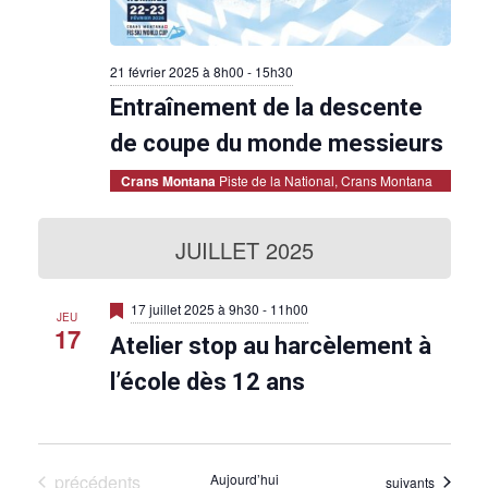
21 février 2025 à 8h00
-
15h30
Entraînement de la descente
de coupe du monde messieurs
Crans Montana
Piste de la National, Crans Montana
JUILLET 2025
M
17 juillet 2025 à 9h30
-
11h00
JEU
i
17
Atelier stop au harcèlement à
s
e
n
l’école dès 12 ans
a
v
a
n
t
Évènements
précédents
Aujourd’hui
Évènements
suivants