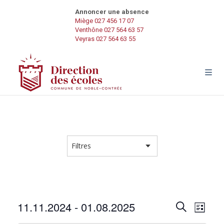
Annoncer une absence
Miège 027 456 17 07
Venthône 027 564 63 57
Veyras 027 564 63 55
R
N
11.11.2024
 - 
01.08.2025
R
L
e
a
S
i