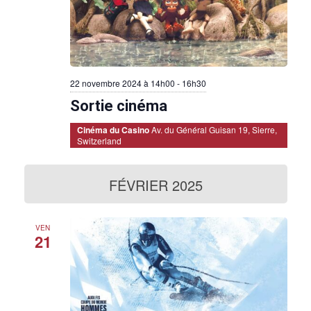
É
v
è
n
22 novembre 2024 à 14h00
-
16h30
e
Sortie cinéma
m
Cinéma du Casino
Av. du Général Guisan 19, Sierre,
Switzerland
e
n
FÉVRIER 2025
t
s
VEN
21