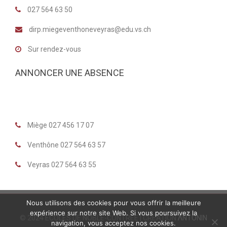
027 564 63 50
dirp.miegeventhoneveyras@edu.vs.ch
Sur rendez-vous
ANNONCER UNE ABSENCE
Miège 027 456 17 07
Venthône 027 564 63 57
Veyras 027 564 63 55
Nous utilisons des cookies pour vous offrir la meilleure
expérience sur notre site Web. Si vous poursuivez la
© 2024 ÉCOLES DE NOBLE-CONTRÉE | CRÉATION
ΛNTONIN
navigation, vous acceptez nos cookies.