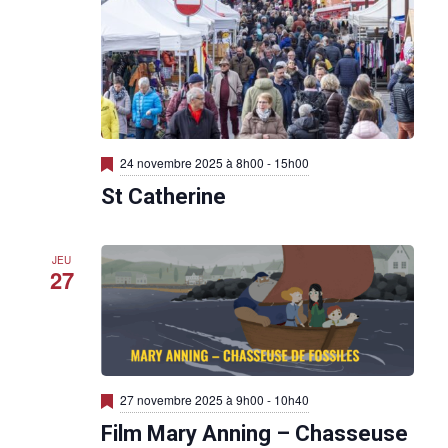
M
24 novembre 2025 à 8h00
-
15h00
i
St Catherine
s
e
n
a
v
JEU
27
a
n
t
M
27 novembre 2025 à 9h00
-
10h40
i
Film Mary Anning – Chasseuse
s
e