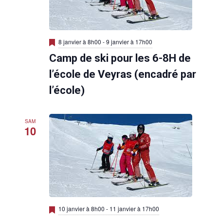
M
8 janvier à 8h00
-
9 janvier à 17h00
i
Camp de ski pour les 6-8H de
s
e
n
l’école de Veyras (encadré par
a
v
l’école)
a
n
t
SAM
10
M
10 janvier à 8h00
-
11 janvier à 17h00
i