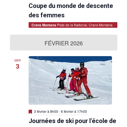
i
Coupe du monde de descente
s
e
n
des femmes
a
v
Crans Montana
Piste de la National, Crans Montana
a
n
t
FÉVRIER 2026
MAR
3
M
3 février à 8h00
-
6 février à 17h00
i
Journées de ski pour l’école de
s
e