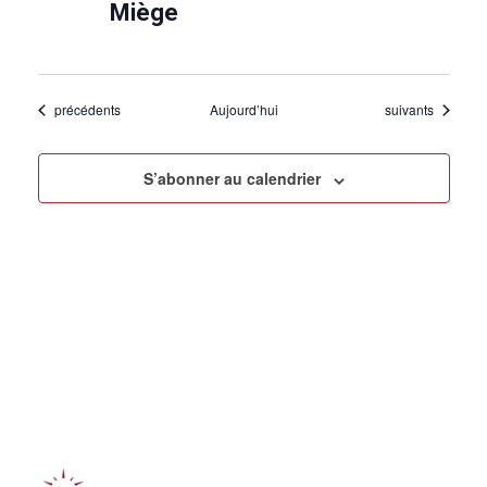
n
Miège
a
v
a
n
t
Évènements
Évènements
précédents
Aujourd’hui
suivants
S’abonner au calendrier