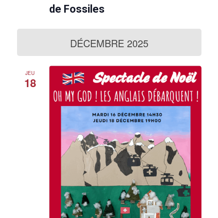
n
de Fossiles
a
v
a
n
DÉCEMBRE 2025
t
JEU
18