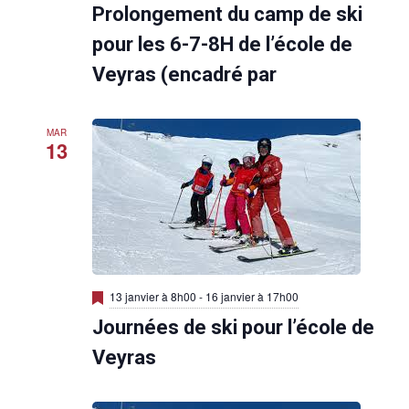
Prolongement du camp de ski
s
e
n
pour les 6-7-8H de l’école de
a
v
Veyras (encadré par
a
n
t
MAR
13
M
13 janvier à 8h00
-
16 janvier à 17h00
i
Journées de ski pour l’école de
s
e
n
Veyras
a
v
a