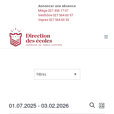
Annoncer une absence
Miège 027 456 17 07
Venthône 027 564 63 57
Veyras 027 564 63 55
R
N
01.07.2025
 - 
03.02.2026
R
L
e
a
S
i