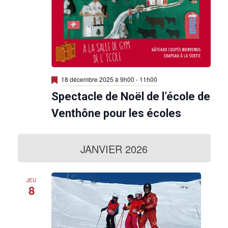
M
18 décembre 2025 à 9h00
-
11h00
i
Spectacle de Noël de l’école de
s
e
n
Venthône pour les écoles
a
v
a
n
JANVIER 2026
t
JEU
8