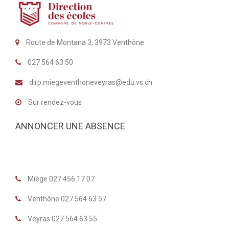
Route de Montana 3, 3973 Venthône
027 564 63 50
dirp.miegeventhoneveyras@edu.vs.ch
Sur rendez-vous
ANNONCER UNE ABSENCE
Miège 027 456 17 07
Venthône 027 564 63 57
Veyras 027 564 63 55