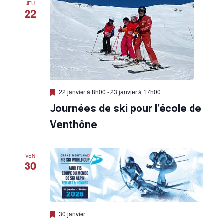
n
JEU
t
22
M
22 janvier à 8h00
-
23 janvier à 17h00
i
Journées de ski pour l’école de
s
e
n
Venthône
a
v
a
n
VEN
t
30
M
30 janvier