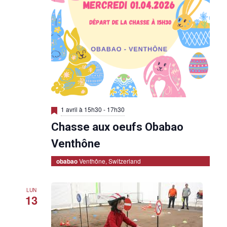
M
1 avril à 15h30
-
17h30
i
Chasse aux oeufs Obabao
s
e
n
Venthône
a
v
obabao
Venthône, Switzerland
a
n
t
LUN
13