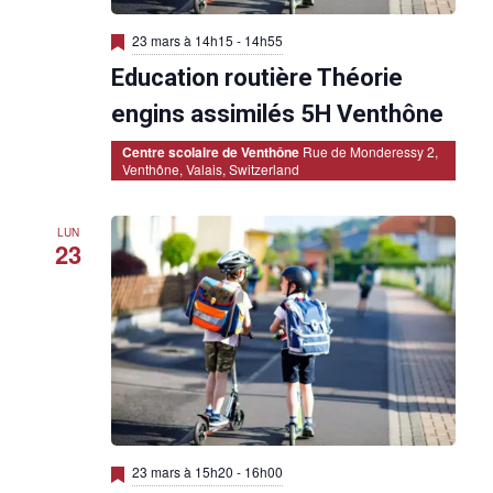
É
M
23 mars à 14h15
-
14h55
v
i
Education routière Théorie
s
è
e
n
engins assimilés 5H Venthône
n
a
v
Centre scolaire de Venthône
Rue de Monderessy 2,
e
a
Venthône, Valais, Switzerland
n
t
m
LUN
e
23
n
t
s
M
23 mars à 15h20
-
16h00
i