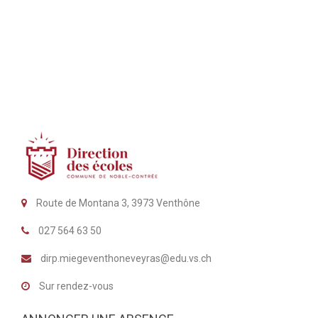
Route de Montana 3, 3973 Venthône
027 564 63 50
dirp.miegeventhoneveyras@edu.vs.ch
Sur rendez-vous