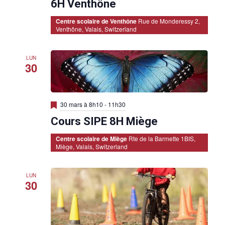
v
6H Venthône
a
n
Centre scolaire de Venthône
Rue de Monderessy 2,
t
Venthône, Valais, Switzerland
LUN
30
M
30 mars à 8h10
-
11h30
i
Cours SIPE 8H Miège
s
e
n
Centre scolaire de Miège
Rte de la Barmette 1BIS,
a
Miège, Valais, Switzerland
v
a
n
t
LUN
30