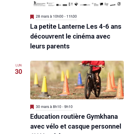
M
28 mars à 10h00
-
11h30
i
La petite Lanterne Les 4-6 ans
s
e
n
découvrent le cinéma avec
a
v
leurs parents
a
n
t
LUN
30
M
30 mars à 8h10
-
9h10
i
Education routière Gymkhana
s
e
n
avec vélo et casque personnel
a