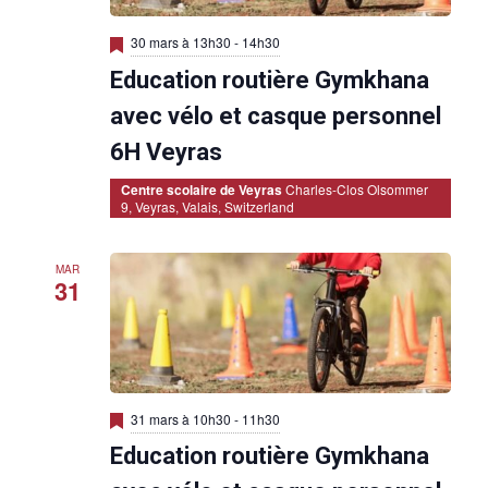
M
30 mars à 13h30
-
14h30
i
Education routière Gymkhana
s
e
n
avec vélo et casque personnel
a
v
6H Veyras
a
n
Centre scolaire de Veyras
Charles-Clos Olsommer
t
9, Veyras, Valais, Switzerland
MAR
31
M
31 mars à 10h30
-
11h30
i
Education routière Gymkhana
s
e
n