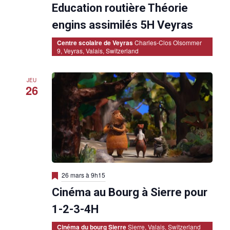
Education routière Théorie
s
e
n
engins assimilés 5H Veyras
a
v
Centre scolaire de Veyras
Charles-Clos Olsommer
a
9, Veyras, Valais, Switzerland
n
t
JEU
26
M
26 mars à 9h15
i
Cinéma au Bourg à Sierre pour
s
e
n
1-2-3-4H
a
v
Cinéma du bourg Sierre
Sierre, Valais, Switzerland