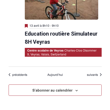
M
13 avril à 8h10
-
9h10
i
Education routière Simulateur
s
e
n
8H Veyras
a
v
Centre scolaire de Veyras
Charles-Clos Olsommer
a
9, Veyras, Valais, Switzerland
n
t
Évènements
Évènements
précédents
Aujourd’hui
suivants
S’abonner au calendrier