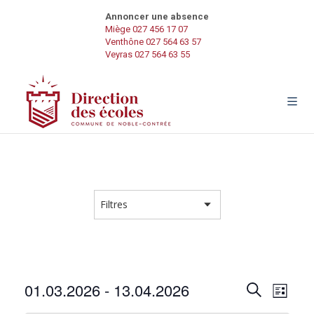
Annoncer une absence
Miège 027 456 17 07
Venthône 027 564 63 57
Veyras 027 564 63 55
R
N
01.03.2026
 - 
13.04.2026
R
L
e
a
S
i