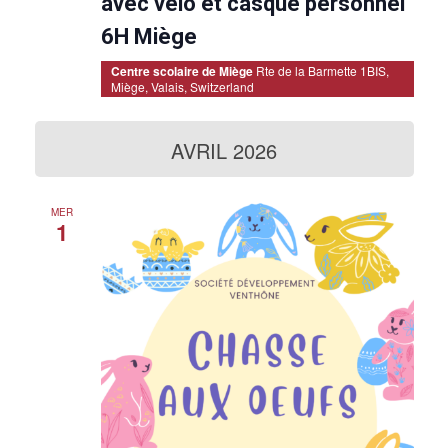
avec vélo et casque personnel
a
v
6H Miège
a
n
Centre scolaire de Miège
Rte de la Barmette 1BIS,
t
Miège, Valais, Switzerland
AVRIL 2026
MER
1