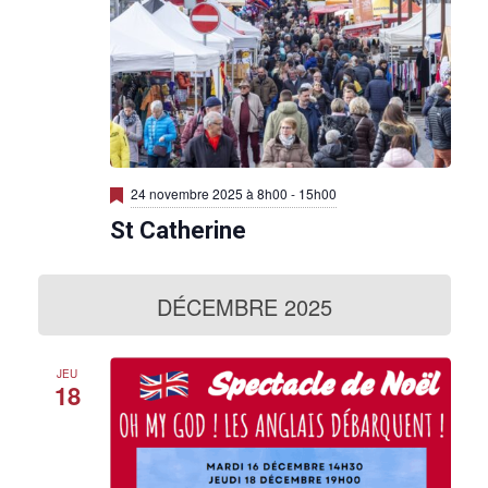
M
24 novembre 2025 à 8h00
-
15h00
i
St Catherine
s
e
n
a
v
DÉCEMBRE 2025
a
n
t
JEU
18