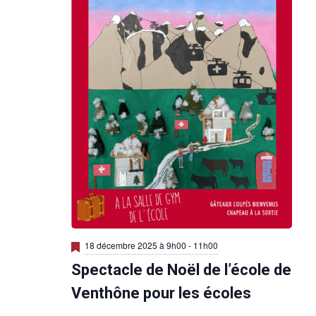
M
18 décembre 2025 à 9h00
-
11h00
i
Spectacle de Noël de l’école de
s
e
n
Venthône pour les écoles
a
v