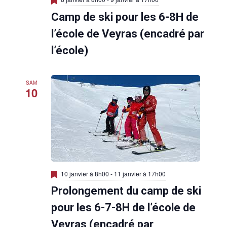
i
Camp de ski pour les 6-8H de
s
e
n
l’école de Veyras (encadré par
a
v
l’école)
a
n
t
SAM
10
M
10 janvier à 8h00
-
11 janvier à 17h00
i
Prolongement du camp de ski
s
e
n
pour les 6-7-8H de l’école de
a
v
Veyras (encadré par