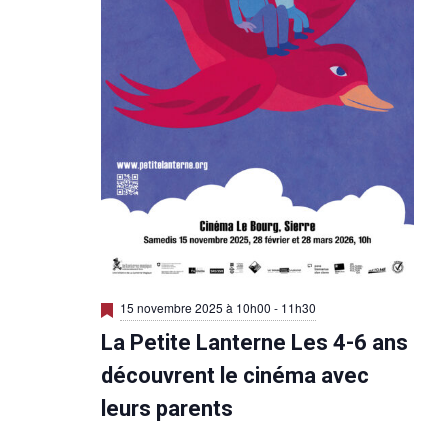
É
v
è
n
e
m
e
n
t
M
15 novembre 2025 à 10h00
-
11h30
s
i
La Petite Lanterne Les 4-6 ans
s
e
n
découvrent le cinéma avec
a
v
leurs parents
a
n