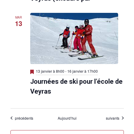
a
n
t
MAR
13
M
13 janvier à 8h00
-
16 janvier à 17h00
i
Journées de ski pour l’école de
s
e
n
Veyras
a
v
a
n
t
Évènements
Évènements
précédents
Aujourd’hui
suivants