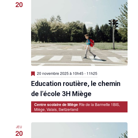
20
M
20 novembre 2025 à 10h45
-
11h25
i
Education routière, le chemin
s
e
n
de l’école 3H Miège
a
v
Centre scolaire de Miège
Rte de la Barmette 1BIS,
a
Miège, Valais, Switzerland
n
t
JEU
20