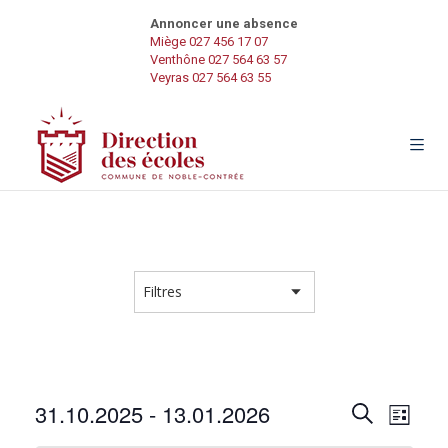
Annoncer une absence
Miège 027 456 17 07
Venthône 027 564 63 57
Veyras 027 564 63 55
R
N
31.10.2025
 - 
13.01.2026
R
L
e
a
S
i