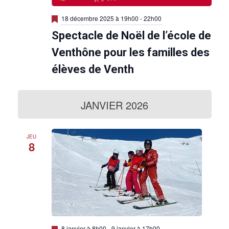
M
18 décembre 2025 à 19h00
-
22h00
i
Spectacle de Noël de l’école de
s
e
n
Venthône pour les familles des
a
v
élèves de Venth
a
n
t
JANVIER 2026
JEU
8
M
8 janvier à 8h00
-
9 janvier à 17h00