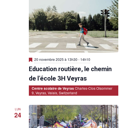
M
20 novembre 2025 à 13h30
-
14h10
i
Education routière, le chemin
s
e
n
de l’école 3H Veyras
a
v
Centre scolaire de Veyras
Charles-Clos Olsommer
a
9, Veyras, Valais, Switzerland
n
t
LUN
24