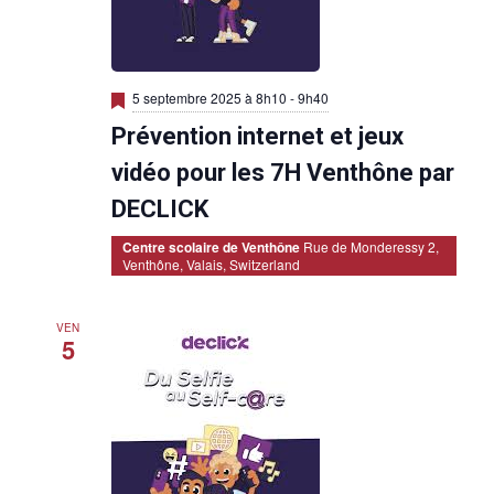
M
5 septembre 2025 à 8h10
-
9h40
i
Prévention internet et jeux
s
e
n
vidéo pour les 7H Venthône par
a
v
DECLICK
a
n
Centre scolaire de Venthône
Rue de Monderessy 2,
t
Venthône, Valais, Switzerland
VEN
5