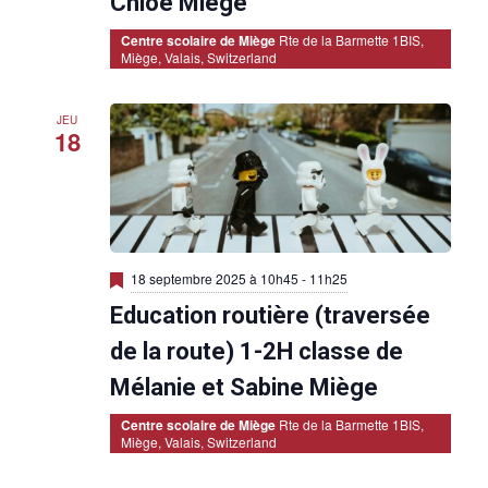
Chloé Miège
a
n
Centre scolaire de Miège
Rte de la Barmette 1BIS,
t
Miège, Valais, Switzerland
JEU
18
M
18 septembre 2025 à 10h45
-
11h25
i
Education routière (traversée
s
e
n
de la route) 1-2H classe de
a
v
Mélanie et Sabine Miège
a
n
Centre scolaire de Miège
Rte de la Barmette 1BIS,
t
Miège, Valais, Switzerland