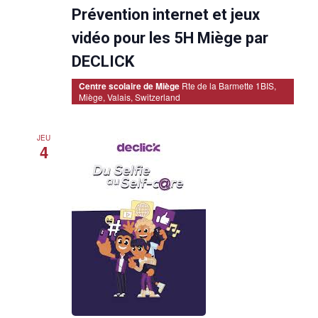
i
Prévention internet et jeux
s
e
n
vidéo pour les 5H Miège par
a
v
DECLICK
a
n
Centre scolaire de Miège
Rte de la Barmette 1BIS,
t
Miège, Valais, Switzerland
JEU
4