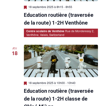
M
18 septembre 2025 à 8h15
-
8h55
i
Education routière (traversée
s
e
n
de la route) 1-2H Venthône
a
v
Centre scolaire de Venthône
Rue de Monderessy 2,
a
Venthône, Valais, Switzerland
n
t
JEU
18
M
18 septembre 2025 à 10h00
-
10h40
i
Education routière (traversée
s
e
n
de la route) 1-2H classe de
a
v