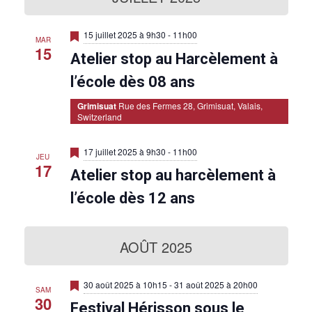
.
i
t
è
g
n
M
15 juillet 2025 à 9h30
-
11h00
MAR
i
a
e
15
Atelier stop au Harcèlement à
s
e
m
t
n
l’école dès 08 ans
e
a
i
v
Grimisuat
Rue des Fermes 28, Grimisuat, Valais,
n
a
Switzerland
o
n
t
t
n
M
17 juillet 2025 à 9h30
-
11h00
JEU
i
17
d
Atelier stop au harcèlement à
s
e
e
n
l’école dès 12 ans
a
v
v
a
n
AOÛT 2025
u
t
e
M
30 août 2025 à 10h15
-
31 août 2025 à 20h00
SAM
s
i
30
Festival Hérisson sous le
s