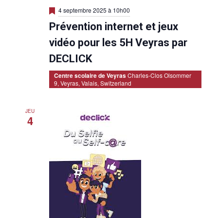
M
4 septembre 2025 à 10h00
i
Prévention internet et jeux
s
e
n
vidéo pour les 5H Veyras par
a
v
DECLICK
a
n
Centre scolaire de Veyras
Charles-Clos Olsommer
t
9, Veyras, Valais, Switzerland
JEU
4