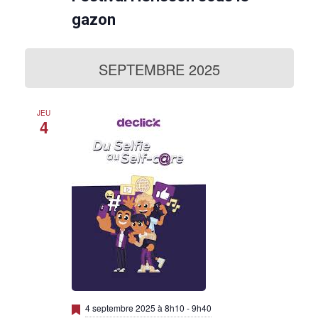
É
e
n
gazon
a
v
v
a
è
n
SEPTEMBRE 2025
t
n
e
JEU
4
m
e
n
t
s
M
4 septembre 2025 à 8h10
-
9h40