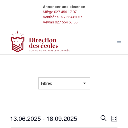
Annoncer une absence
Miège 027 456 17 07
Venthône 027 564 63 57
Veyras 027 564 63 55
R
N
13.06.2025
 - 
18.09.2025
R
L
e
a
S
i