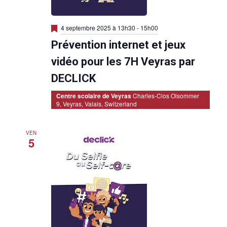
M
4 septembre 2025 à 13h30
-
15h00
i
Prévention internet et jeux
s
e
n
vidéo pour les 7H Veyras par
a
v
DECLICK
a
n
Centre scolaire de Veyras
Charles-Clos Olsommer
t
9, Veyras, Valais, Switzerland
VEN
5