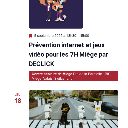
M
5 septembre 2025 à 13h30
-
15h00
i
Prévention internet et jeux
s
e
n
vidéo pour les 7H Miège par
a
v
DECLICK
a
n
Centre scolaire de Miège
Rte de la Barmette 1BIS,
t
Miège, Valais, Switzerland
JEU
18